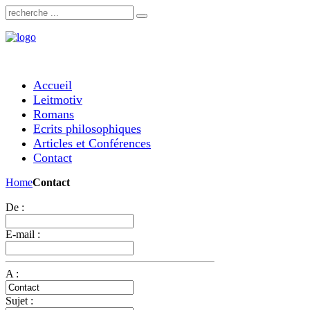
Accueil
Leitmotiv
Romans
Ecrits philosophiques
Articles et Conférences
Contact
Home
Contact
De :
E-mail :
A :
Sujet :