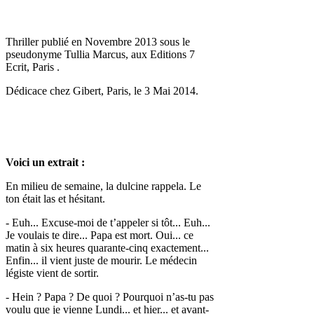
Thriller publié en Novembre 2013 sous le
pseudonyme Tullia Marcus, aux Editions 7
Ecrit, Paris .
Dédicace chez Gibert, Paris, le 3 Mai 2014.
Voici un extrait :
En milieu de semaine, la dulcine rappela. Le
ton était las et hésitant.
- Euh... Excuse-moi de t’appeler si tôt... Euh...
Je voulais te dire... Papa est mort. Oui... ce
matin à six heures quarante-cinq exactement...
Enfin... il vient juste de mourir. Le médecin
légiste vient de sortir.
- Hein ? Papa ? De quoi ? Pourquoi n’as-tu pas
voulu que je vienne Lundi... et hier... et avant-