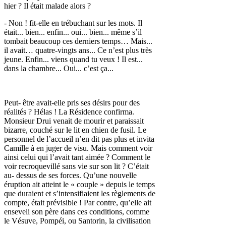
hier ? Il était malade alors ?
- Non ! fit-elle en trébuchant sur les mots. Il
était... bien... enfin... oui... bien... même s’il
tombait beaucoup ces derniers temps… Mais...
il avait… quatre-vingts ans... Ce n’est plus très
jeune. Enfin... viens quand tu veux ! Il est...
dans la chambre... Oui... c’est ça...
Peut- être avait-elle pris ses désirs pour des
réalités ? Hélas ! La Résidence confirma.
Monsieur Drui venait de mourir et paraissait
bizarre, couché sur le lit en chien de fusil. Le
personnel de l’accueil n’en dit pas plus et invita
Camille à en juger de visu. Mais comment voir
ainsi celui qui l’avait tant aimée ? Comment le
voir recroquevillé sans vie sur son lit ? C’était
au- dessus de ses forces. Qu’une nouvelle
éruption ait atteint le « couple » depuis le temps
que duraient et s’intensifiaient les règlements de
compte, était prévisible ! Par contre, qu’elle ait
enseveli son père dans ces conditions, comme
le Vésuve, Pompéi, ou Santorin, la civilisation